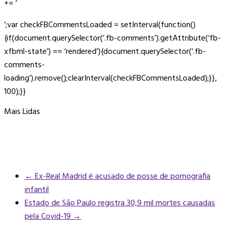
+= ‘
‘;var checkFBCommentsLoaded = setInterval(function()
{if(document.querySelector(‘.fb-comments’).getAttribute(‘fb-
xfbml-state’) == ‘rendered’){document.querySelector(‘.fb-
comments-
loading’).remove();clearInterval(checkFBCommentsLoaded);}},
100);}}
Mais Lidas
←
Ex-Real Madrid é acusado de posse de pornografia
infantil
Estado de São Paulo registra 30,9 mil mortes causadas
pela Covid-19
→