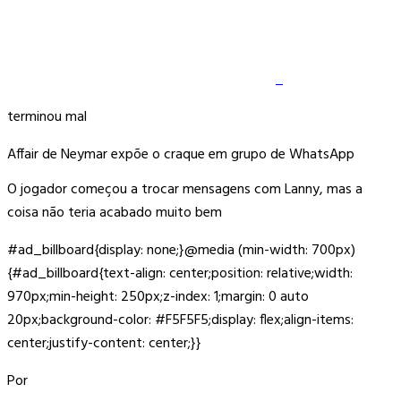
terminou mal
Affair de Neymar expõe o craque em grupo de WhatsApp
O jogador começou a trocar mensagens com Lanny, mas a
coisa não teria acabado muito bem
#ad_billboard{display: none;}@media (min-width: 700px)
{#ad_billboard{text-align: center;position: relative;width:
970px;min-height: 250px;z-index: 1;margin: 0 auto
20px;background-color: #F5F5F5;display: flex;align-items:
center;justify-content: center;}}
Por