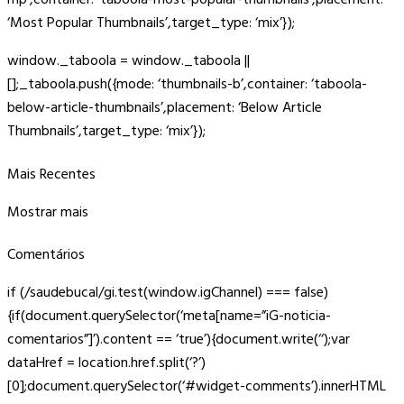
mp’,container: ‘taboola-most-popular-thumbnails’,placement:
‘Most Popular Thumbnails’,target_type: ‘mix’});
window._taboola = window._taboola ||
[];_taboola.push({mode: ‘thumbnails-b’,container: ‘taboola-
below-article-thumbnails’,placement: ‘Below Article
Thumbnails’,target_type: ‘mix’});
Mais Recentes
Mostrar mais
Comentários
if (/saudebucal/gi.test(window.igChannel) === false)
{if(document.querySelector(‘meta[name=”iG-noticia-
comentarios”]’).content == ‘true’){document.write(‘‘);var
dataHref = location.href.split(‘?’)
[0];document.querySelector(‘#widget-comments’).innerHTML