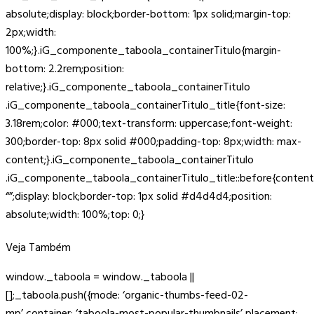
absolute;display: block;border-bottom: 1px solid;margin-top:
2px;width:
100%;}.iG_componente_taboola_containerTitulo{margin-
bottom: 2.2rem;position:
relative;}.iG_componente_taboola_containerTitulo
.iG_componente_taboola_containerTitulo_title{font-size:
3.18rem;color: #000;text-transform: uppercase;font-weight:
300;border-top: 8px solid #000;padding-top: 8px;width: max-
content;}.iG_componente_taboola_containerTitulo
.iG_componente_taboola_containerTitulo_title::before{content
“”;display: block;border-top: 1px solid #d4d4d4;position:
absolute;width: 100%;top: 0;}
Veja Também
window._taboola = window._taboola ||
[];_taboola.push({mode: ‘organic-thumbs-feed-02-