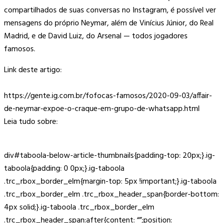
compartilhados de suas conversas no Instagram, é possível ver
mensagens do próprio Neymar, além de Vinícius Júnior, do Real
Madrid, e de David Luiz, do Arsenal — todos jogadores
famosos.
Link deste artigo:
https://gente.ig.com.br/fofocas-famosos/2020-09-03/affair-
de-neymar-expoe-o-craque-em-grupo-de-whatsapp.html
Leia tudo sobre:
div#taboola-below-article-thumbnails{padding-top: 20px;}.ig-
taboola{padding: 0 0px;}.ig-taboola
.trc_rbox_border_elm{margin-top: 5px !important;}.ig-taboola
.trc_rbox_border_elm .trc_rbox_header_span{border-bottom:
4px solid;}.ig-taboola .trc_rbox_border_elm
.trc_rbox_header_span:after{content: “”;position: