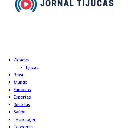
Buscar
Close
Editorias
Cidades
Tijucas
Brasil
Mundo
Famosos
Esportes
Receitas
Saúde
Tecnologia
Economia