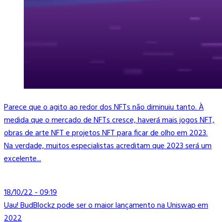
Parece que o agito ao redor dos NFTs não diminuiu tanto. À
medida que o mercado de NFTs cresce, haverá mais jogos NFT,
obras de arte NFT e projetos NFT para ficar de olho em 2023.
Na verdade, muitos especialistas acreditam que 2023 será um
excelente...
18/10/22 - 09:19
Uau! BudBlockz pode ser o maior lançamento na Uniswap em
2022