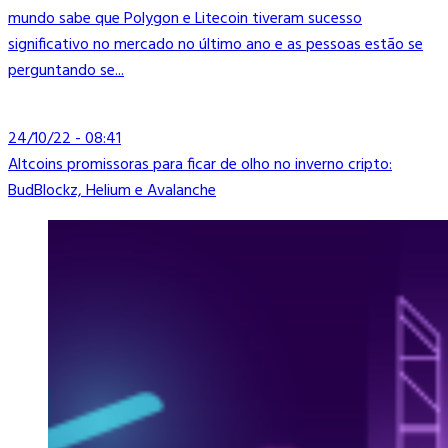
mundo sabe que Polygon e Litecoin tiveram sucesso
significativo no mercado no último ano e as pessoas estão se
perguntando se...
24/10/22 - 08:41
Altcoins promissoras para ficar de olho no inverno cripto:
BudBlockz, Helium e Avalanche