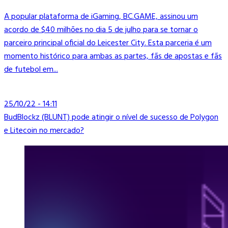
A popular plataforma de iGaming, BC.GAME, assinou um
acordo de $40 milhões no dia 5 de julho para se tornar o
parceiro principal oficial do Leicester City. Esta parceria é um
momento histórico para ambas as partes, fãs de apostas e fãs
de futebol em...
25/10/22 - 14:11
BudBlockz (BLUNT) pode atingir o nível de sucesso de Polygon
e Litecoin no mercado?