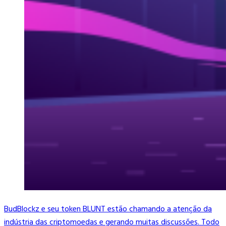
BudBlockz e seu token BLUNT estão chamando a atenção da
indústria das criptomoedas e gerando muitas discussões. Todo