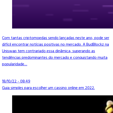
Com tantas criptomoedas sendo lançadas neste ano, pode ser
difícil encontrar notícias positivas no mercado. A BudBlockz na
Uniswap tem contrariado essa dinâmica, superando as
tendências predominantes do mercado e conquistando muita
popularidade....
18/10/22 - 08:49
Guia simples para escolher um cassino online em 2022.