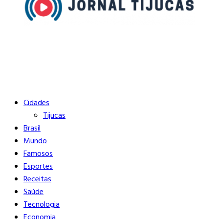
Buscar
Close
Editorias
Cidades
Tijucas
Brasil
Mundo
Famosos
Esportes
Receitas
Saúde
Tecnologia
Economia