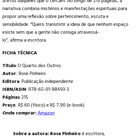
afetos daqueles que o cercam. Ao longo de 215 páginas, a
narrativa combina mistérios e manifestações espirituais para
propor uma reflexão sobre pertencimento, escuta e
sensibilidade. “Quero transmitir a ideia de que nenhum espaço
existe sem que a gente não consiga atravessá-
lo”, afirma a escritora.
FICHA TÉCNICA
Título
: O Quarto dos Outros
Autor
: Rose Pinheiro
Editora
: Publicação independente
ISBN/ASIN
: 978-65-01-98493-3
Páginas
: 215
Preço
: R$ 60 (físico) e R$ 7,90 (e-book)
Onde comprar:
Amazon
Sobre a autora: Rose Pinheiro
é escritora,