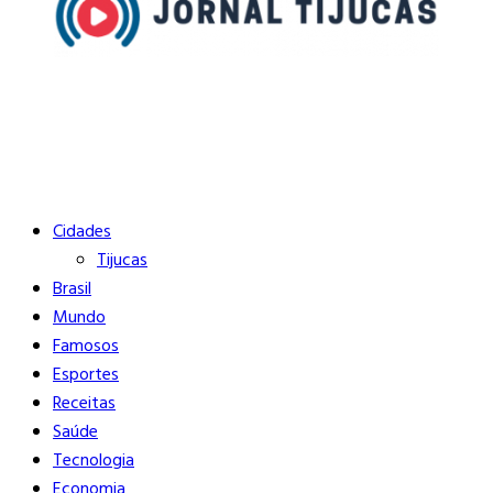
Buscar
Close
Editorias
Cidades
Tijucas
Brasil
Mundo
Famosos
Esportes
Receitas
Saúde
Tecnologia
Economia